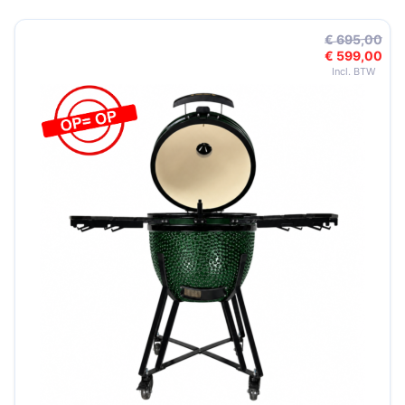
€ 695,00
€ 599,00
Speciale 