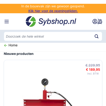
Ga naar de inhoud
In de bouwvak zijn we gewoon geopend.
Klik hier voor de openingstijden.
Home
Nieuwe producten
€ 229,95
€ 189,95
Speciale 