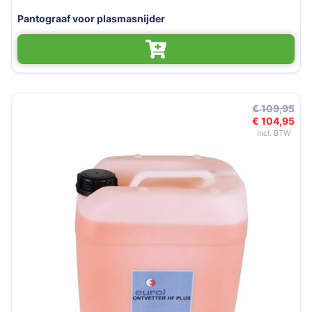
Pantograaf voor plasmasnijder
€ 109,95
€ 104,95
Speciale 