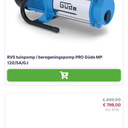
RVS tuinpomp / beregeningspomp PRO Güde MP
120/5A/GJ
€ 899,00
€ 799,00
Speciale 