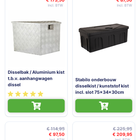
Speciale prijs
Speciale
Disselbak / Aluminium kist
t.b.v. aanhangwagen
Stabilo onderbouw
dissel
disselkist / kunststof kist
incl. slot 75x34x30cm
€ 114,95
€ 225,95
€ 97,50
€ 209,95
Speciale prijs
Speciale 