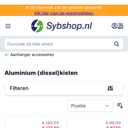
Ga naar de inhoud
In de bouwvak zijn we gewoon geopend.
Klik hier voor de openingstijden.
Aanhanger accessoires
Aluminium (dissel)kisten
Filteren
Doorgaan naar productlijst
€ 183,50
€ 98,50
€ 173,50
€ 87,50