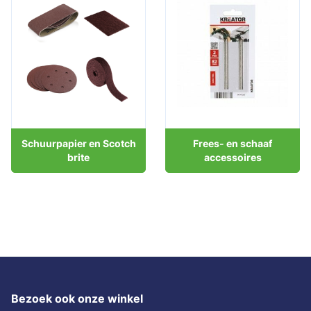
Schuurpapier en Scotch
Frees- en schaaf
brite
accessoires
Bezoek ook onze winkel