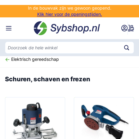
Ga naar de inhoud
In de bouwvak zijn we gewoon geopend.
Klik hier voor de openingstijden.
Elektrisch gereedschap
Schuren, schaven en frezen