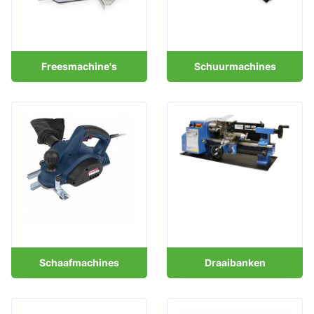
Freesmachine's
Schuurmachines
Schaafmachines
Draaibanken