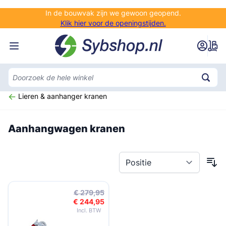
Ga naar de inhoud
In de bouwvak zijn we gewoon geopend.
Klik hier voor de openingstijden.
Lieren & aanhanger kranen
Aanhangwagen kranen
€ 279,95
€ 244,95
Speciale prijs