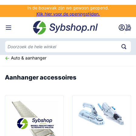
Ga naar de inhoud
In de bouwvak zijn we gewoon geopend.
Klik hier voor de openingstijden.
Auto & aanhanger
Aanhanger accessoires