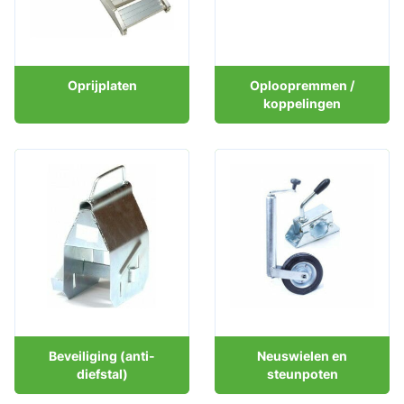
Oprijplaten
Oploopremmen /
koppelingen
Beveiliging (anti-
Neuswielen en
diefstal)
steunpoten