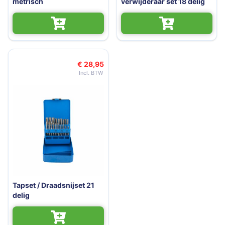
metrisch
verwijderaar set 18 delig
€ 28,95
Tapset / Draadsnijset 21
delig