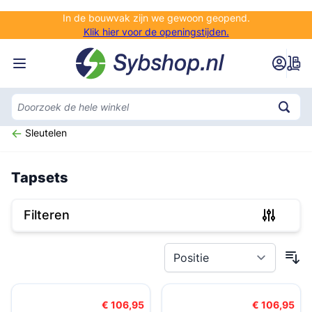
Ga naar de inhoud
In de bouwvak zijn we gewoon geopend.
Klik hier voor de openingstijden.
Sleutelen
Tapsets
Filteren
Doorgaan naar productlijst
€ 106,95
€ 106,95