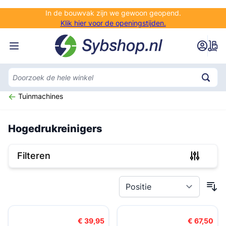
Ga naar de inhoud
In de bouwvak zijn we gewoon geopend.
Klik hier voor de openingstijden.
Tuinmachines
Hogedrukreinigers
Filteren
Doorgaan naar productlijst
€ 39,95
€ 67,50