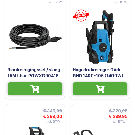
Rioolreinigingsset / slang
Hogedrukreiniger Güde
15M t.b.v. POWXG90416
GHD 1400-105 (1400W)
€ 345,00
€ 329,95
€ 299,00
€ 299,95
Speciale prijs
Speciale 