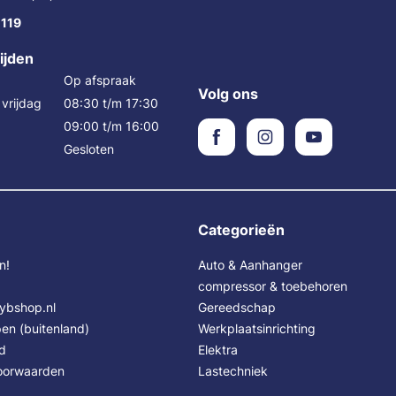
 119
ijden
Op afspraak
Volg ons
vrijdag
08:30 t/m 17:30
09:00 t/m 16:00
Gesloten
Categorieën
n!
Auto & Aanhanger
compressor & toebehoren
Sybshop.nl
Gereedschap
en (buitenland)
Werkplaatsinrichting
id
Elektra
oorwaarden
Lastechniek