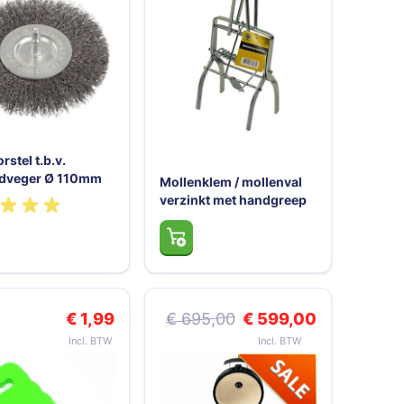
rstel t.b.v.
idveger Ø 110mm
Mollenklem / mollenval
verzinkt met handgreep
Speciale prijs
€ 1,99
€ 695,00
€ 599,00