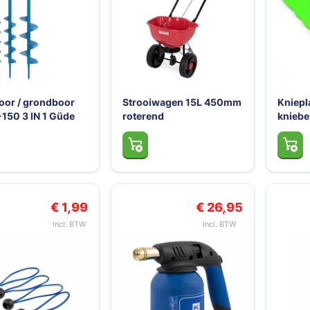
or / grondboor
Strooiwagen 15L 450mm
Kniepl
150 3 IN 1 Güde
roterend
knieb
€ 1,99
€ 26,95