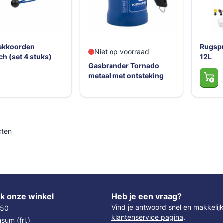
ekkoorden
Rugspr
Niet op voorraad
ch (set 4 stuks)
12L
Gasbrander Tornado
metaal met ontsteking
ten
k onze winkel
Heb je een vraag?
Vind je antwoord snel en makkelij
 50
klantenservice pagina
.
um (frl.)