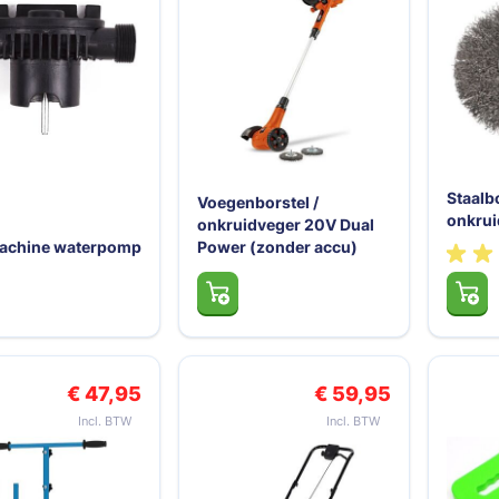
n
Staalbo
Voegenborstel /
onkru
onkruidveger 20V Dual
achine waterpomp
Power (zonder accu)
€ 47,95
€ 59,95