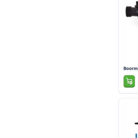
Trechters en maatbekers
Poetslappe
Dieselpompen & membraanpompen
Blusmiddelen
Boorm