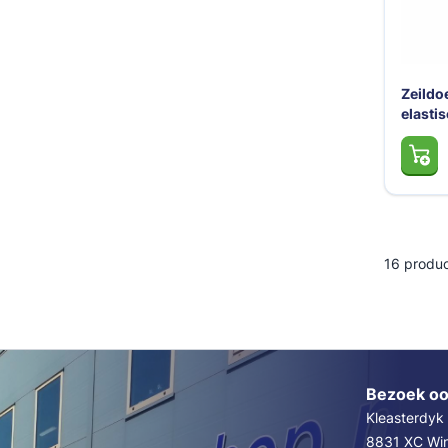
Zeildo
elastis
16
produc
Bezoek oo
Kleasterdyk
8831 XC Wins