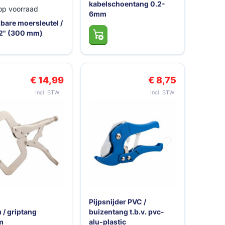
kabelschoentang 0.2-
op voorraad
6mm
lbare moersleutel /
2" (300 mm)
€ 14,99
€ 8,75
Pijpsnijder PVC /
 / griptang
buizentang t.b.v. pvc-
m
alu-plastic