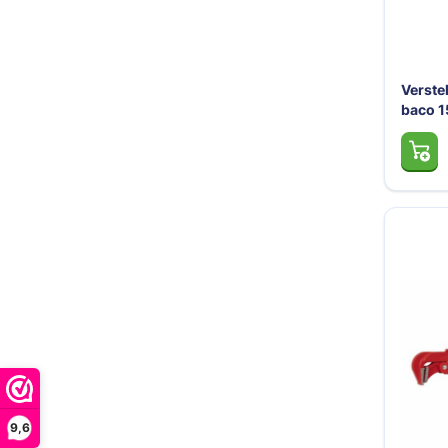
Verste
baco 1
9,6