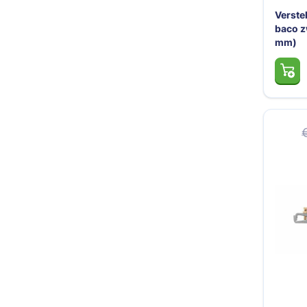
Verste
baco z
mm)