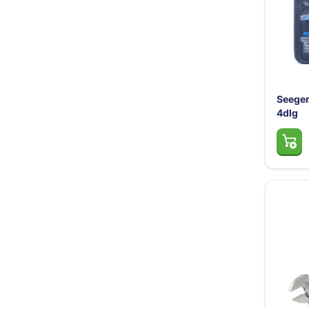
Seeger
4dlg