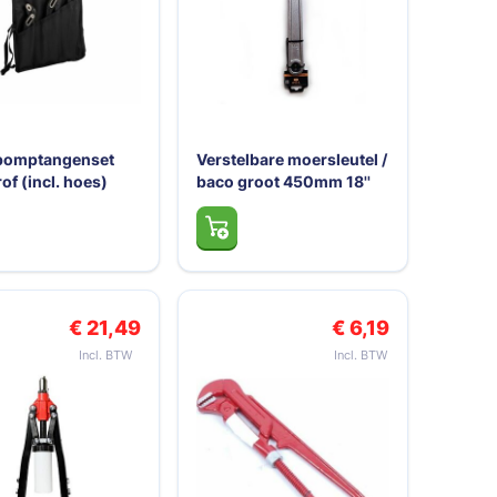
pomptangenset
Verstelbare moersleutel /
of (incl. hoes)
baco groot 450mm 18''
€ 21,49
€ 6,19