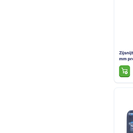
Trechters en maatbekers
Poetslappe
Dieselpompen & membraanpompen
Blusmiddelen
Zijsnij
mm pro