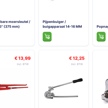
lbare moersleutel /
Pijpenbuiger /
5" (375 mm)
buigapparaat 14-16 MM
Popnag
€ 13,99
€ 12,25