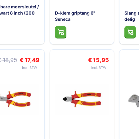
lbare moersleutel /
wart 8 inch (200
D-klem griptang 6"
Slang 
Seneca
delig
Speciale prijs
€ 18,95
€ 17,49
€ 15,95