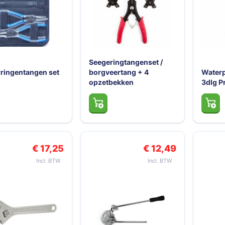
Seegeringtangenset /
ringentangen set
borgveertang + 4
Water
opzetbekken
3dlg Pr
€ 17,25
€ 12,49