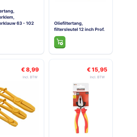
tertang,
terklem,
terklauw 63 - 102
Oliefiltertang,
filtersleutel 12 inch Prof.
€ 8,99
€ 15,95