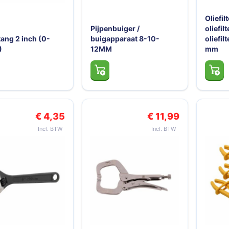
Oliefil
Pijpenbuiger /
oliefil
tang 2 inch (0-
buigapparaat 8-10-
oliefil
)
12MM
mm
€ 4,35
€ 11,99