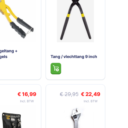
eltang +
gels
Tang / vlechttang 9 inch
Speciale prijs
€ 16,99
€ 29,95
€ 22,49