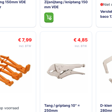
tang 150mm VDE
Zijsnijtang / kniptang 150
Niet 
r
mm VDE
Verste
baco 1
€ 7,99
€ 4,85
Tang / griptang 10" =
D-klem
op voorraad
250mm
280m