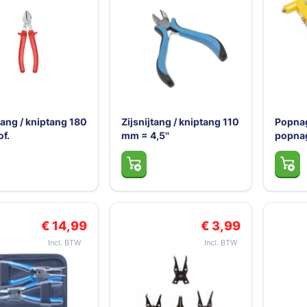
n
tang / kniptang 180
Zijsnijtang / kniptang 110
Popnag
f.
mm = 4,5''
popna
€ 14,99
€ 3,99