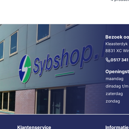
Trechters en maatbekers
Poetslappe
Dieselpompen & membraanpompen
Blusmiddelen
Bezoek oo
Kleasterdyk
8831 XC Wins
0517 341
Openingst
maandag
dinsdag t/m 
zaterdag
zondag
Klantenservice
Informatie