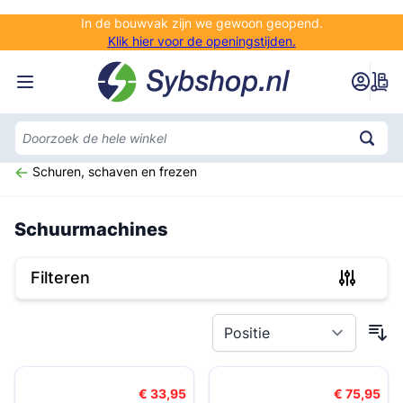
Ga naar de inhoud
In de bouwvak zijn we gewoon geopend.
Klik hier voor de openingstijden.
Schuren, schaven en frezen
Schuurmachines
Filteren
Doorgaan naar productlijst
€ 33,95
€ 75,95