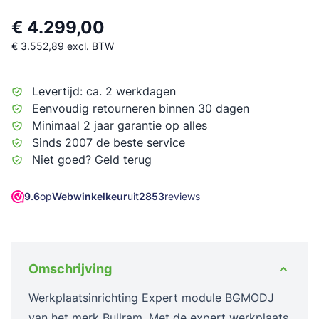
€ 4.299,00
€ 3.552,89
excl. BTW
Levertijd: ca. 2 werkdagen
Eenvoudig retourneren binnen 30 dagen
Minimaal 2 jaar garantie op alles
Sinds 2007 de beste service
Niet goed? Geld terug
9.6
op
Webwinkelkeur
uit
2853
reviews
Omschrijving
Werkplaatsinrichting Expert module BGMODJ
van het merk Bullram. Met de expert werkplaats