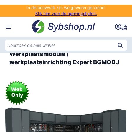
Ga naar de inhoud
In de bouwvak zijn we gewoon geopend.
Klik hier voor de openingstijden.
Home
Werkplaatsmodule /
werkplaatsinrichting Expert BGMODJ