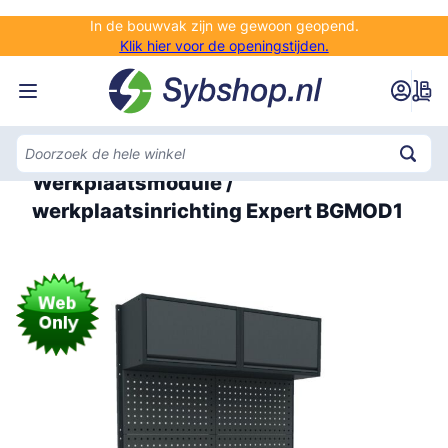
Ga naar de inhoud
In de bouwvak zijn we gewoon geopend.
Klik hier voor de openingstijden.
Home
Werkplaatsmodule /
werkplaatsinrichting Expert BGMOD1