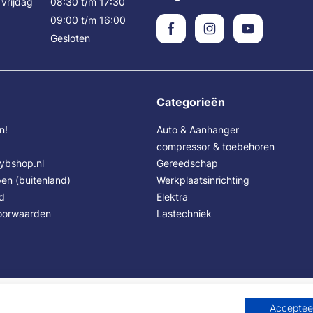
vrijdag
08:30 t/m 17:30
09:00 t/m 16:00
Gesloten
Categorieën
n!
Auto & Aanhanger
compressor & toebehoren
Sybshop.nl
Gereedschap
en (buitenland)
Werkplaatsinrichting
id
Elektra
oorwaarden
Lastechniek
Accepteer