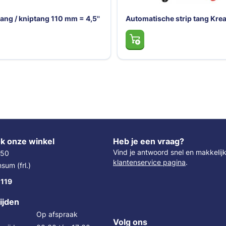
tang / kniptang 110 mm = 4,5''
Automatische strip tang Krea
k onze winkel
Heb je een vraag?
Vind je antwoord snel en makkelij
 50
klantenservice pagina
.
um (frl.)
 119
ijden
Op afspraak
Volg ons