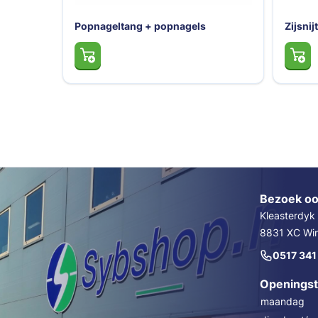
Popnageltang + popnagels
Zijsnij
Bezoek oo
Kleasterdyk
8831 XC Wins
0517 341
Openingst
maandag