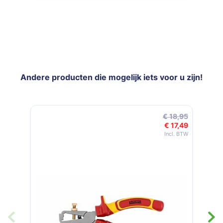
Andere producten die mogelijk iets voor u zijn!
Navigeren door de elementen van de carrousel is mogelijk met de t
Druk om carrousel over te slaan
Druk op om naar carrouselnavigatie te gaan
€ 18,95
€ 17,49
Speciale prijs