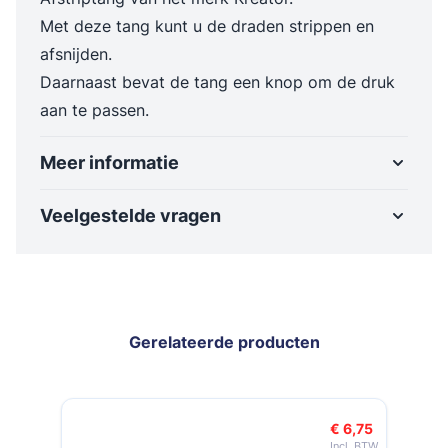
Met deze tang kunt u de draden strippen en
afsnijden.
Daarnaast bevat de tang een knop om de druk
aan te passen.
Meer informatie
Veelgestelde vragen
Gerelateerde producten
Navigeren door de elementen van de carrousel is mogelijk met de t
Druk om carrousel over te slaan
Druk op om naar carrouselnavigatie te gaan
€ 6,75