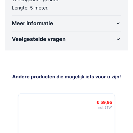
Lengte: 5 meter.
Meer informatie
Veelgestelde vragen
Andere producten die mogelijk iets voor u zijn!
Navigeren door de elementen van de carrousel is mogelijk met de t
Druk om carrousel over te slaan
Druk op om naar carrouselnavigatie te gaan
€ 59,95