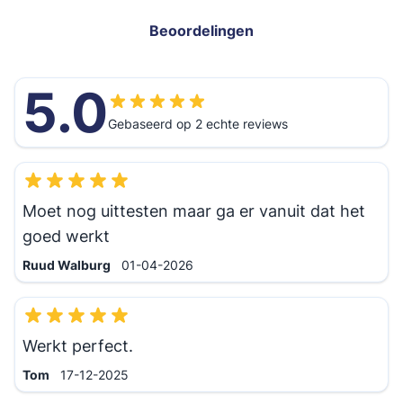
Beoordelingen
5.0
Gebaseerd op 2 echte reviews
Moet nog uittesten maar ga er vanuit dat het
goed werkt
1 april 2026
Ruud Walburg
01-04-2026
Werkt perfect.
17 december 2025
Tom
17-12-2025