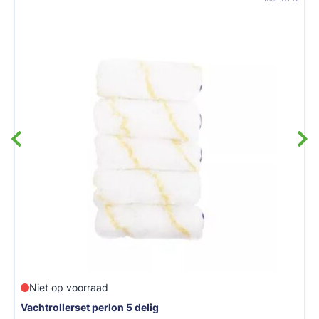
Reserve 
voorraad
rset perlon 5 delig