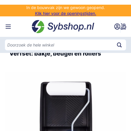
Ga naar de inhoud
In de bouwvak zijn we gewoon geopend.
Klik hier voor de openingstijden.
Home
Verfset: bakje, beugel en rollers