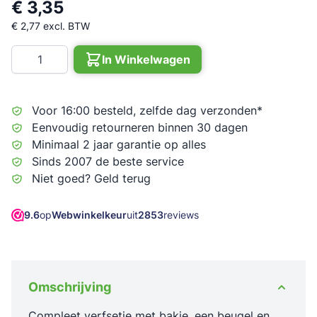
€ 3,35
€ 2,77
excl. BTW
Aantal
In Winkelwagen
Voor 16:00 besteld, zelfde dag verzonden*
Eenvoudig retourneren binnen 30 dagen
Minimaal 2 jaar garantie op alles
Sinds 2007 de beste service
Niet goed? Geld terug
9.6
op
Webwinkelkeur
uit
2853
reviews
Omschrijving
Compleet verfsetje met bakje, een beugel en