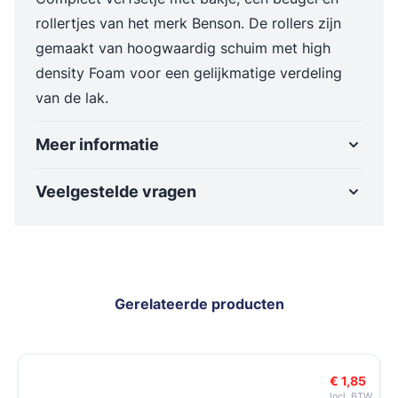
rollertjes van het merk Benson. De rollers zijn
gemaakt van hoogwaardig schuim met high
density Foam voor een gelijkmatige verdeling
van de lak.
Meer informatie
Veelgestelde vragen
Gerelateerde producten
Navigeren door de elementen van de carrousel is mogelijk met de t
Druk om carrousel over te slaan
Druk op om naar carrouselnavigatie te gaan
€ 1,85