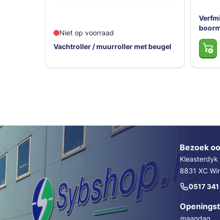
Verfmi
boorm
Niet op voorraad
Vachtroller / muurroller met beugel
Bezoek oo
Kleasterdyk
8831 XC Wins
0517 341
Openingst
maandag