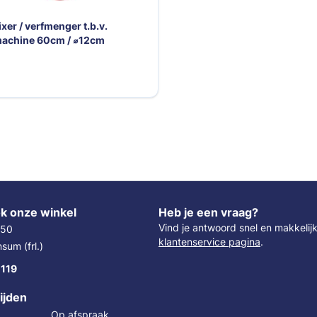
xer / verfmenger t.b.v.
achine 60cm / ⌀12cm
k onze winkel
Heb je een vraag?
Vind je antwoord snel en makkelij
 50
klantenservice pagina
.
um (frl.)
 119
ijden
Op afspraak