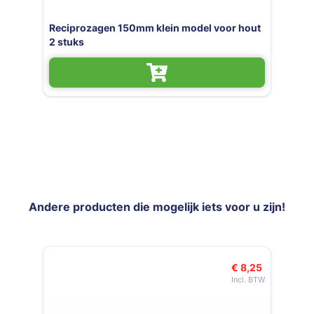
in model voor hout
Reciprozaag 230v 920W Po
Andere producten die mogelijk iets voor u zijn!
Navigeren door de elementen van de carrousel is mogelijk met de t
Druk om carrousel over te slaan
€ 8,25