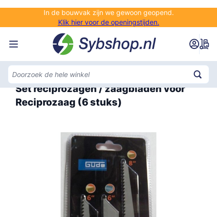
Ga naar de inhoud
In de bouwvak zijn we gewoon geopend.
Klik hier voor de openingstijden.
Home
Set reciprozagen / zaagbladen voor
Reciprozaag (6 stuks)