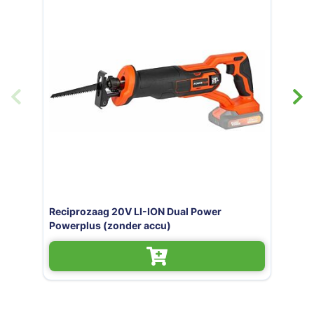
aag 20V LI-ION Dual Power
s (zonder accu)
Reciprozaag