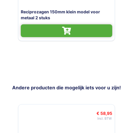
agen 150mm klein model voor
Reciprozagen
 stuks
2 stuks
Andere producten die mogelijk iets voor u zijn!
Navigeren door de elementen van de carrousel is mogelijk met de t
Druk om carrousel over te slaan
Druk op om naar carrouselnavigatie te gaan
€ 58,95