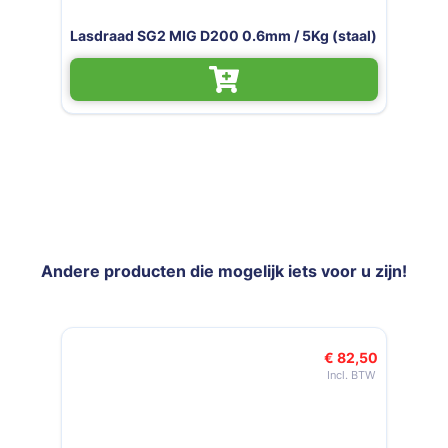
staal)
Lasdraad SG2 MIG D200 0.8mm / 5Kg (sta
Andere producten die mogelijk iets voor u zijn!
Navigeren door de elementen van de carrousel is mogelijk met de t
Druk om carrousel over te slaan
Druk op om naar carrouselnavigatie te gaan
 82,50
€ 17