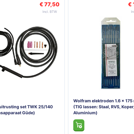
€ 18,95
€ 
m elektroden 1.6 x 175 mm
Wolfraam elektroden 2.4x17
ssen: Staal, RVS, Koper,
(TIG lassen: Staal, RVS, Koper
ium)
Aluminium)