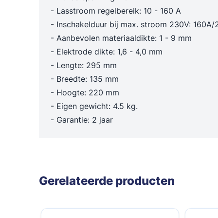
- Lasstroom regelbereik: 10 - 160 A
- Inschakelduur bij max. stroom 230V: 160
- Aanbevolen materiaaldikte: 1 - 9 mm
- Elektrode dikte: 1,6 - 4,0 mm
- Lengte: 295 mm
- Breedte: 135 mm
- Hoogte: 220 mm
- Eigen gewicht: 4.5 kg.
- Garantie: 2 jaar
Gerelateerde producten
Navigeren door de elementen van de carrousel is mogelij
Druk om carrousel over te slaan
Druk op om naar carrouselnavigatie te gaan