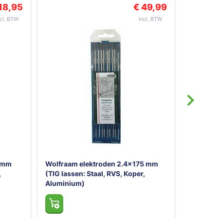
49,99
€ 21,95
5 mm
,
Lashandschoenen versterkt
MIG/MAG maat 11
Lashand