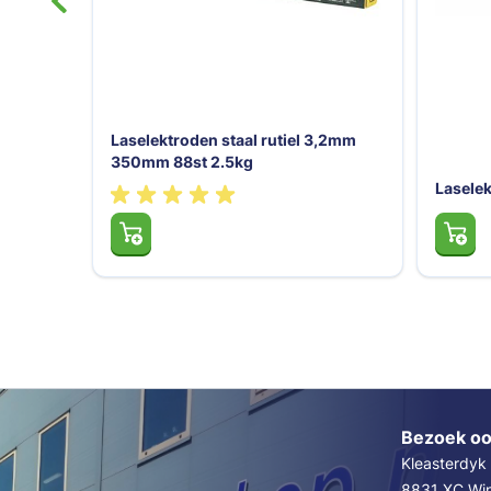
3,2mm
Niet 
Laselektroden 4.0mm 350mm 58st
Elektro
120A
Bezoek oo
Kleasterdyk
8831 XC Wins