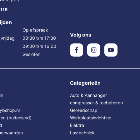
 119
ijden
Op afspraak
Volg ons
vrijdag
08:30 t/m 17:30
09:00 t/m 16:00
Gesloten
Categorieën
n!
Auto & Aanhanger
compressor & toebehoren
Sybshop.nl
Gereedschap
en (buitenland)
Werkplaatsinrichting
id
Elektra
oorwaarden
Lastechniek