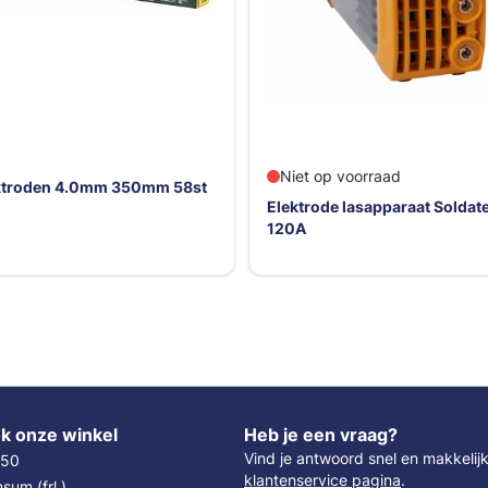
Inverter lasstation GIS 200 G
op voorraad
(alles in één)
de lasapparaat Soldatech
k onze winkel
Heb je een vraag?
Vind je antwoord snel en makkelij
 50
klantenservice pagina
.
um (frl.)