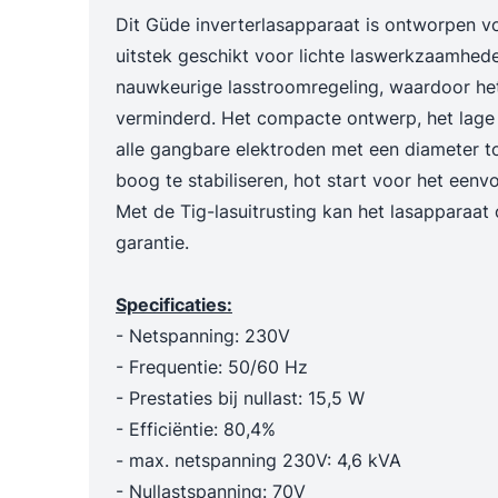
Trechters en maatbekers
Poetslappe
Dit Güde inverterlasapparaat is ontworpen v
Dieselpompen & membraanpompen
uitstek geschikt voor lichte laswerkzaamhed
Blusmiddelen
nauwkeurige lasstroomregeling, waardoor het
verminderd. Het compacte ontwerp, het lage g
alle gangbare elektroden met een diameter t
boog te stabiliseren, hot start voor het een
Met de Tig-lasuitrusting kan het lasapparaat 
garantie.
Specificaties:
- Netspanning: 230V
- Frequentie: 50/60 Hz
- Prestaties bij nullast: 15,5 W
- Efficiëntie: 80,4%
- max. netspanning 230V: 4,6 kVA
- Nullastspanning: 70V