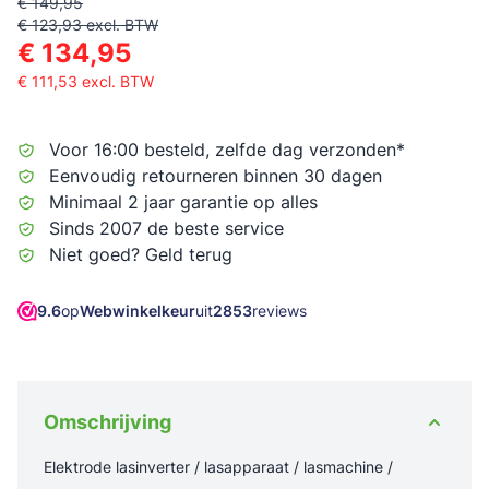
€ 149,95
€ 123,93
excl. BTW
€ 134,95
€ 111,53
excl. BTW
Voor 16:00 besteld, zelfde dag verzonden*
Eenvoudig retourneren binnen 30 dagen
Minimaal 2 jaar garantie op alles
Sinds 2007 de beste service
Niet goed? Geld terug
9.6
op
Webwinkelkeur
uit
2853
reviews
Omschrijving
Elektrode lasinverter / lasapparaat / lasmachine /