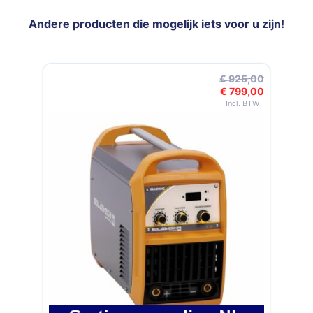
Andere producten die mogelijk iets voor u zijn!
Navigeren door de elementen van de carrousel is mogelijk met de t
Druk om carrousel over te slaan
€ 925,00
€ 799,00
Speciale prijs