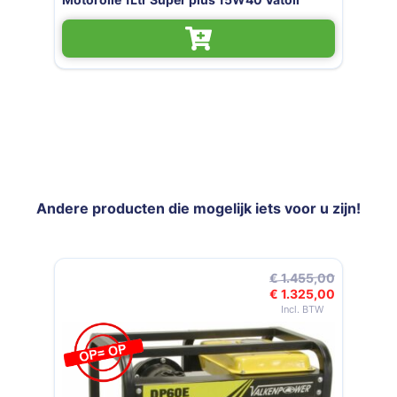
Andere producten die mogelijk iets voor u zijn!
Navigeren door de elementen van de carrousel is mogelijk met de t
Druk om carrousel over te slaan
€ 1.455,00
€ 1.325,00
Speciale prijs