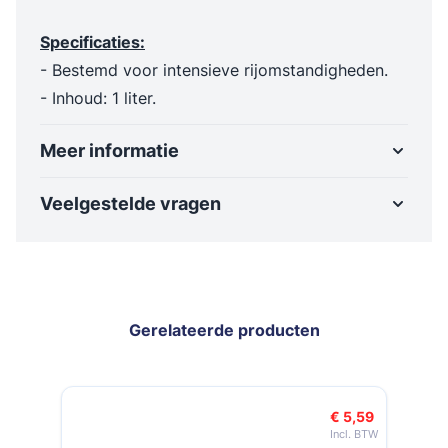
Specificaties:
- Bestemd voor intensieve rijomstandigheden.
- Inhoud: 1 liter.
Meer informatie
Veelgestelde vragen
Gerelateerde producten
Navigeren door de elementen van de carrousel is mogelijk met de t
Druk om carrousel over te slaan
Druk op om naar carrouselnavigatie te gaan
€ 5,59