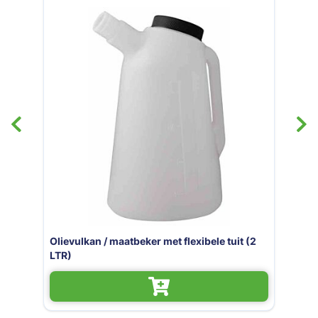
e tuit (2
Ruitenwisservloeistof / ruitensproeivl
5LTR zomer