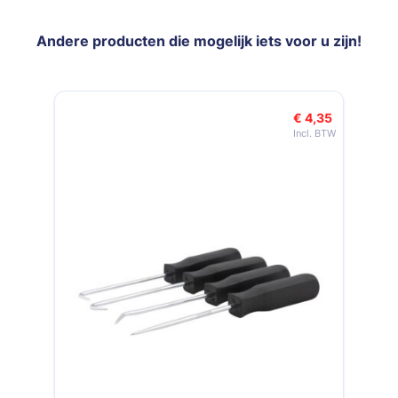
Andere producten die mogelijk iets voor u zijn!
Navigeren door de elementen van de carrousel is mogelijk met de t
Druk om carrousel over te slaan
€ 4,35