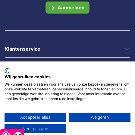
Aanmelden
Klantenservice
Informatie
Wij gebruiken cookies
Categorieën
We kunnen deze plaatsen voor analyse van onze bezoekersgegevens, om
onze website te verbeteren, gepersonaliseerde inhoud te tonen en om u
een geweldige website-ervaring te bieden. Voor meer informatie over de
cookies die we gebruiken opent u de instellingen.
Accepteer alles
Weigeren
Nee, pas aan
© 2007 - 2026 - Sybshop.nl