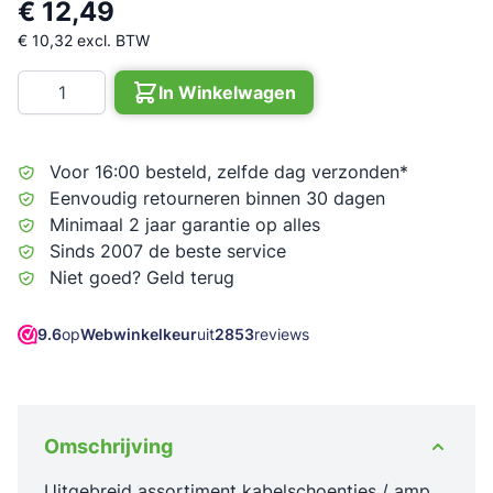
€ 12,49
€ 10,32
excl. BTW
Aantal
In Winkelwagen
Voor 16:00 besteld, zelfde dag verzonden*
Eenvoudig retourneren binnen 30 dagen
Minimaal 2 jaar garantie op alles
Sinds 2007 de beste service
Niet goed? Geld terug
9.6
op
Webwinkelkeur
uit
2853
reviews
Omschrijving
Uitgebreid assortiment kabelschoentjes / amp