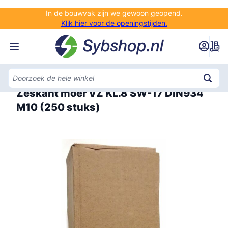
Ga naar de inhoud
In de bouwvak zijn we gewoon geopend.
Klik hier voor de openingstijden.
Home
Zeskant moer VZ KL.8 SW-17 DIN934
M10 (250 stuks)