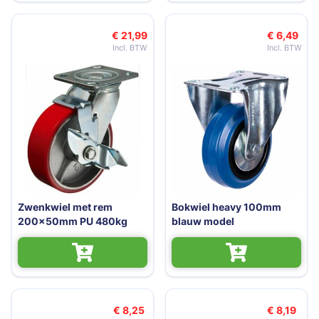
€ 21,99
€ 6,49
Zwenkwiel met rem
Bokwiel heavy 100mm
200x50mm PU 480kg
blauw model
€ 8,25
€ 8,19