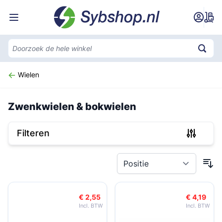
Ga naar de inhoud
Wielen
Zwenkwielen & bokwielen
Filteren
Doorgaan naar productlijst
€ 2,55
€ 4,19