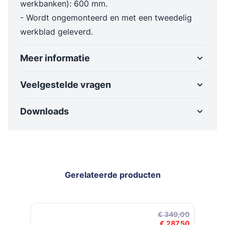
werkbanken): 600 mm.
- Wordt ongemonteerd en met een tweedelig
werkblad geleverd.
Meer informatie
Veelgestelde vragen
Downloads
Gerelateerde producten
Navigeren door de elementen van de carrousel is mogelijk met de t
Druk om carrousel over te slaan
Druk op om naar carrouselnavigatie te gaan
€ 465,00
€ 419,00
prijs
Speciale prijs