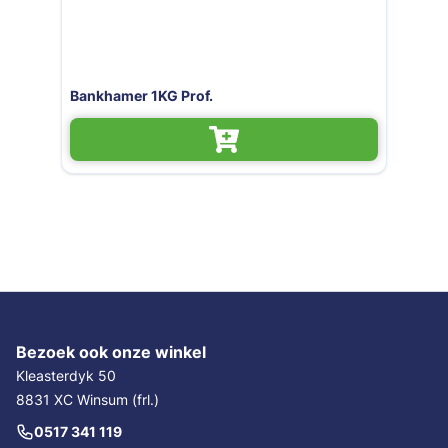
hamer 1KG Prof.
Bankham
Bezoek ook onze winkel
Kleasterdyk 50
8831 XC Winsum (frl.)
0517 341 119