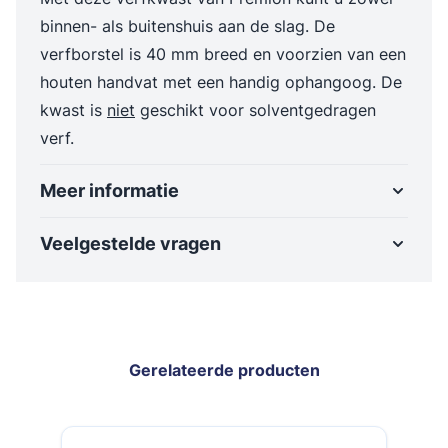
binnen- als buitenshuis aan de slag. De
verfborstel is 40 mm breed en voorzien van een
houten handvat met een handig ophangoog. De
kwast is
niet
geschikt voor solventgedragen
verf.
Meer informatie
Veelgestelde vragen
Gerelateerde producten
Navigeren door de elementen van de carrousel is mogelijk met de t
Druk om carrousel over te slaan
Druk op om naar carrouselnavigatie te gaan