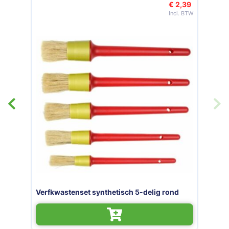
€ 3,15
€ 
plat
Verfkwastenset synthetisch 5-delig ron