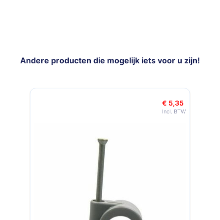
Andere producten die mogelijk iets voor u zijn!
Navigeren door de elementen van de carrousel is mogelijk met de t
Druk om carrousel over te slaan
€ 5,35