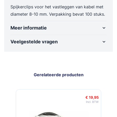
Spijkerclips voor het vastleggen van kabel met
diameter 8-10 mm. Verpakking bevat 100 stuks.
Meer informatie
Veelgestelde vragen
Gerelateerde producten
Navigeren door de elementen van de carrousel is mogelijk met de t
Druk om carrousel over te slaan
Druk op om naar carrouselnavigatie te gaan
€ 19,95