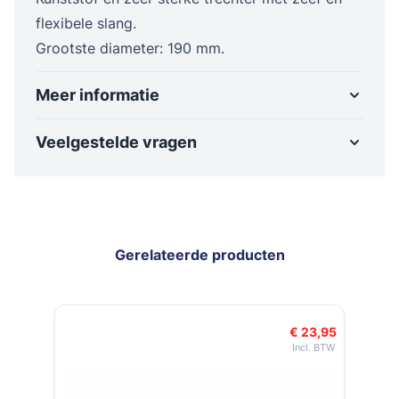
flexibele slang.
Grootste diameter: 190 mm.
Meer informatie
Veelgestelde vragen
Gerelateerde producten
Navigeren door de elementen van de carrousel is mogelijk met de t
Druk om carrousel over te slaan
Druk op om naar carrouselnavigatie te gaan
€ 8,99