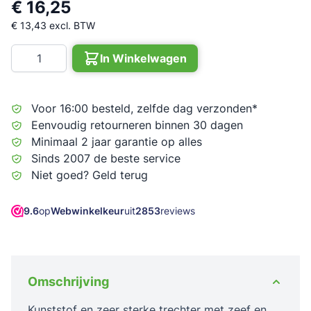
€ 16,25
€ 13,43
excl. BTW
Aantal
In Winkelwagen
Voor 16:00 besteld, zelfde dag verzonden*
Eenvoudig retourneren binnen 30 dagen
Minimaal 2 jaar garantie op alles
Sinds 2007 de beste service
Niet goed? Geld terug
9.6
op
Webwinkelkeur
uit
2853
reviews
Omschrijving
Kunststof en zeer sterke trechter met zeef en