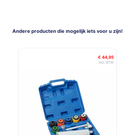
Andere producten die mogelijk iets voor u zijn!
Navigeren door de elementen van de carrousel is mogelijk met de t
Druk om carrousel over te slaan
€ 44,95