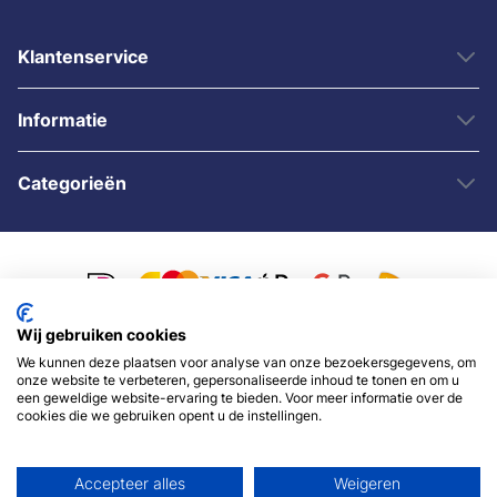
Klantenservice
Informatie
Categorieën
Wij gebruiken cookies
We kunnen deze plaatsen voor analyse van onze bezoekersgegevens, om
© 2007 - 2026 - Sybshop.nl
onze website te verbeteren, gepersonaliseerde inhoud te tonen en om u
een geweldige website-ervaring te bieden. Voor meer informatie over de
cookies die we gebruiken opent u de instellingen.
Accepteer alles
Weigeren