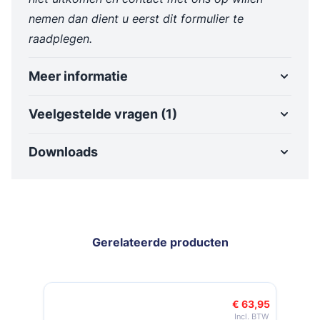
nemen dan dient u eerst dit formulier te
raadplegen.
Meer informatie
Veelgestelde vragen (1)
Downloads
Gerelateerde producten
Navigeren door de elementen van de carrousel is mogelijk met de t
Druk om carrousel over te slaan
Druk op om naar carrouselnavigatie te gaan
€ 63,95