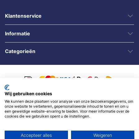
Klantenservice
Informatie
Categorieën
Wij gebruiken cookies
We kunnen deze plaatsen voor analyse van onze bezoekersgegevens, om
© 2007 - 2026 - Sybshop.nl
onze website te verbeteren, gepersonaliseerde inhoud te tonen en om u
een geweldige website-ervaring te bieden. Voor meer informatie over de
cookies die we gebruiken opent u de instellingen.
Accepteer alles
Weigeren