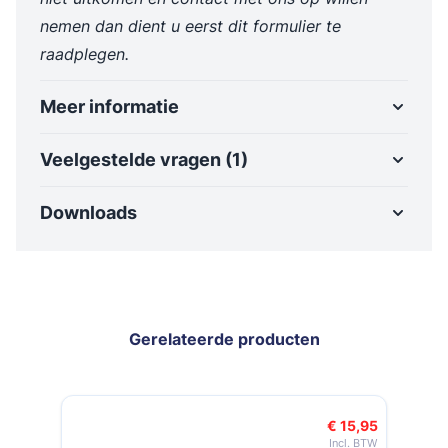
nemen dan dient u eerst dit formulier te
raadplegen.
Meer informatie
Veelgestelde vragen (1)
Downloads
Gerelateerde producten
Navigeren door de elementen van de carrousel is mogelijk met de t
Druk om carrousel over te slaan
Druk op om naar carrouselnavigatie te gaan
€ 96,50