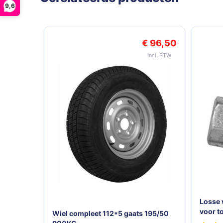
9,6
Navigeren door de elementen van de carrousel is mogelij
Druk om carrousel over te slaan
€ 96,50
Losse 
voor t
Wiel compleet 112*5 gaats 195/50