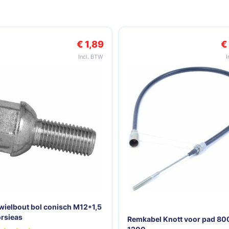
k met de tabtoets. U kunt de carrousel overslaan of direct naar de c
€ 1,89
€
wielbout bol conisch M12*1,5
orsieas
Remkabel Knott voor pad 80