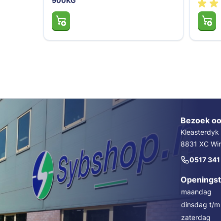
900KG
Bezoek oo
Kleasterdyk
8831 XC Wins
0517 341
Openingst
maandag
dinsdag t/m 
zaterdag