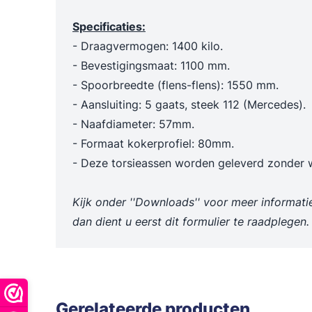
Trechters en maatbekers
Poetslappe
Specificaties:
Dieselpompen & membraanpompen
- Draagvermogen: 1400 kilo.
Blusmiddelen
- Bevestigingsmaat: 1100 mm.
- Spoorbreedte (flens-flens): 1550 mm.
- Aansluiting: 5 gaats, steek 112 (Mercedes).
- Naafdiameter: 57mm.
- Formaat kokerprofiel: 80mm.
- Deze torsieassen worden geleverd zonder w
Kijk onder ''Downloads'' voor meer informati
dan dient u eerst dit formulier te raadplegen.
Gerelateerde producten