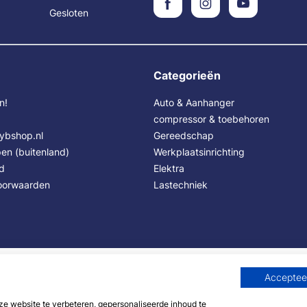
Gesloten
Categorieën
n!
Auto & Aanhanger
compressor & toebehoren
Sybshop.nl
Gereedschap
en (buitenland)
Werkplaatsinrichting
id
Elektra
oorwaarden
Lastechniek
Accepteer
 website te verbeteren, gepersonaliseerde inhoud te