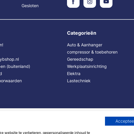
Gesloten
Categorieën
n!
Auto & Aanhanger
compressor & toebehoren
Sybshop.nl
Gereedschap
en (buitenland)
Werkplaatsinrichting
id
Elektra
oorwaarden
Lastechniek
Accepteer
 website te verbeteren, gepersonaliseerde inhoud te