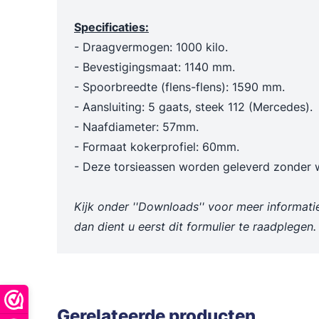
Trechters en maatbekers
Poetslappe
Specificaties:
Dieselpompen & membraanpompen
- Draagvermogen: 1000 kilo.
Blusmiddelen
- Bevestigingsmaat: 1140 mm.
- Spoorbreedte (flens-flens): 1590 mm.
- Aansluiting: 5 gaats, steek 112 (Mercedes).
- Naafdiameter: 57mm.
- Formaat kokerprofiel: 60mm.
- Deze torsieassen worden geleverd zonder w
Kijk onder ''Downloads'' voor meer informati
dan dient u eerst dit formulier te raadplegen.
Gerelateerde producten