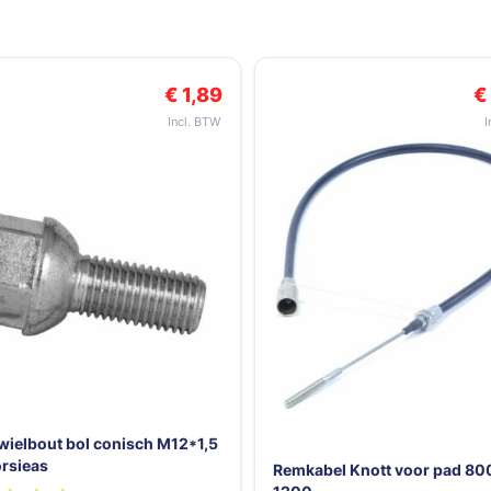
k met de tabtoets. U kunt de carrousel overslaan of direct naar de c
€ 1,89
€
wielbout bol conisch M12*1,5
orsieas
Remkabel Knott voor pad 80