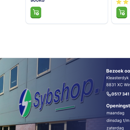
900KG
Bezoek oo
Kleasterdyk
8831 XC Wins
0517 341
Openingst
maandag
dinsdag t/m 
zaterdag