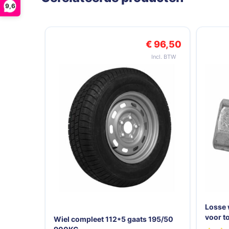
9,6
Navigeren door de elementen van de carrousel is mogelij
Druk om carrousel over te slaan
€ 96,50
Losse 
voor t
Wiel compleet 112*5 gaats 195/50