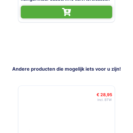
Andere producten die mogelijk iets voor u zijn!
Navigeren door de elementen van de carrousel is mogelijk met de t
Druk om carrousel over te slaan
€ 28,95