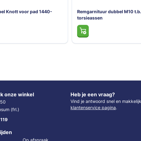
ielbout bol conisch M12*1,5
rsieas
Remkabel Knott voor pad 144
1600
k onze winkel
Heb je een vraag?
Vind je antwoord snel en makkelij
 50
klantenservice pagina
.
um (frl.)
 119
ijden
Op afspraak