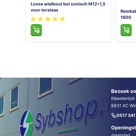
Losse w
voor to
Wiel compleet 112*5 gaats 195/50
900KG
Bezoek oo
Kleasterdyk
8831 XC Wins
0517 341
Openingst
maandag