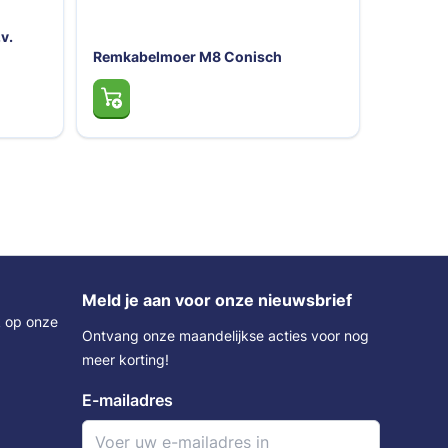
0-
Remgarnituur dubbel M10 t.b.v.
torsieassen
Remkabe
Meld je aan voor onze nieuwsbrief
k op onze
Ontvang onze maandelijkse acties voor nog
meer korting!
E-mailadres