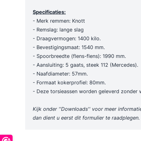
Trechters en maatbekers
Poetslappe
Specificaties:
Dieselpompen & membraanpompen
- Merk remmen: Knott
Blusmiddelen
- Remslag: lange slag
- Draagvermogen: 1400 kilo.
- Bevestigingsmaat: 1540 mm.
- Spoorbreedte (flens-flens): 1990 mm.
- Aansluiting: 5 gaats, steek 112 (Mercedes).
- Naafdiameter: 57mm.
- Formaat kokerprofiel: 80mm.
- Deze torsieassen worden geleverd zonder w
Kijk onder ''Downloads'' voor meer informati
dan dient u eerst dit formulier te raadplegen