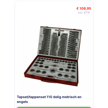
Navigeren door de elementen van de carrousel is mogelijk met de t
Druk om carrousel over te slaan
€ 106,95
Tapset/tappenset 110 delig metrisch en
engels