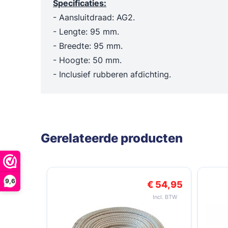
Specificaties:
Trechters en maatbekers
Poetslappe
- Aansluitdraad: AG2.
Dieselpompen & membraanpompen
- Lengte: 95 mm.
Blusmiddelen
- Breedte: 95 mm.
- Hoogte: 50 mm.
- Inclusief rubberen afdichting.
Gerelateerde producten
Navigeren door de elementen van de carrousel is mogelij
Druk om carrousel over te slaan
9,6
€ 54,95