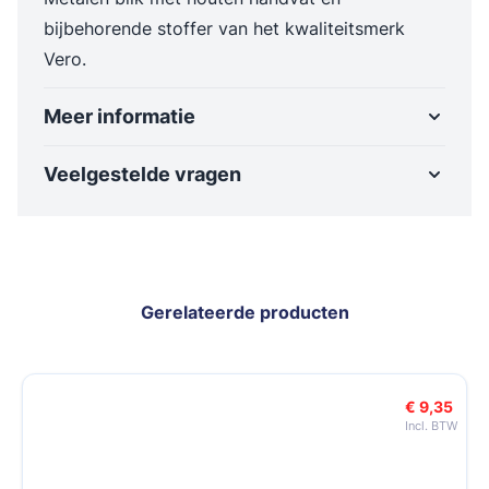
bijbehorende stoffer van het kwaliteitsmerk
Vero.
Meer informatie
Veelgestelde vragen
Gerelateerde producten
Navigeren door de elementen van de carrousel is mogelijk met de t
Druk om carrousel over te slaan
Druk op om naar carrouselnavigatie te gaan
€ 9,35