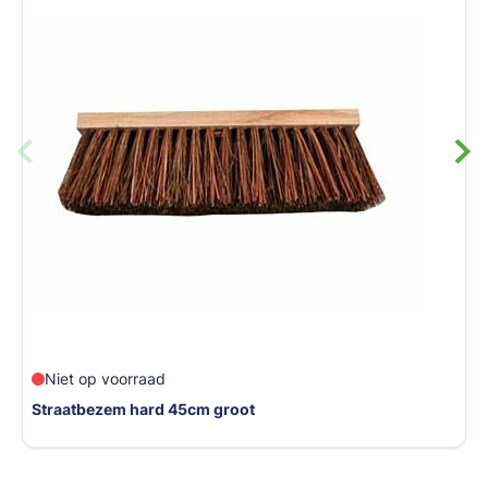
B
iet op voorraad
aatbezem hard 45cm groot