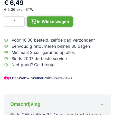
€ 6,49
€ 5,36
excl. BTW
Aantal
In Winkelwagen
Voor 16:00 besteld, zelfde dag verzonden*
Eenvoudig retourneren binnen 30 dagen
Minimaal 2 jaar garantie op alles
Sinds 2007 de beste service
Niet goed? Geld terug
9.6
op
Webwinkelkeur
uit
2853
reviews
Omschrijving
Rode CEE stekker 32 Amp. voor krachtstroom.