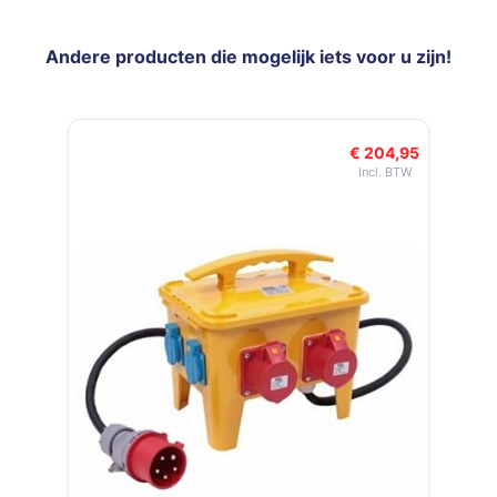
Andere producten die mogelijk iets voor u zijn!
Navigeren door de elementen van de carrousel is mogelijk met de t
Druk om carrousel over te slaan
€ 204,95