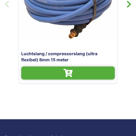
ng / compressorslang (ultra
Luchtslangha
) 8mm 15 meter
automatisch