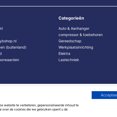
Categorieën
n!
Auto & Aanhanger
compressor & toebehoren
Sybshop.nl
Gereedschap
en (buitenland)
Werkplaatsinrichting
id
Elektra
oorwaarden
Lastechniek
Accepteer
 website te verbeteren, gepersonaliseerde inhoud te
e over de cookies die we gebruiken opent u de
© 2007 - 2026 - Sybshop.nl