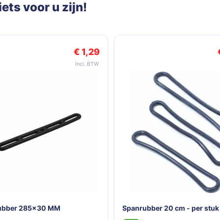
ets voor u zijn!
k met de tabtoets. U kunt de carrousel overslaan of direct naar de c
€ 1,29
ubber 285x30 MM
Spanrubber 20 cm - per stuk