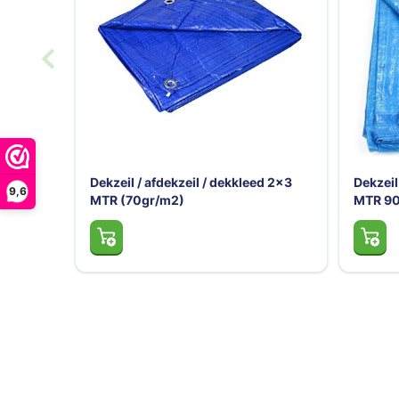
d 2x3
Dekzeil / afdekzeil / dekkleed 3x4
Dekzeil
9,6
MTR 90gr/m2
(90gr/