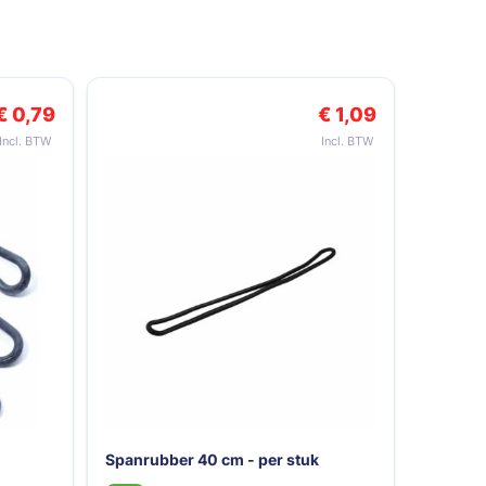
arrouselnavigatie gaan met de overslaan links.
€ 0,79
€ 1,09
Spanrubber 40 cm - per stuk