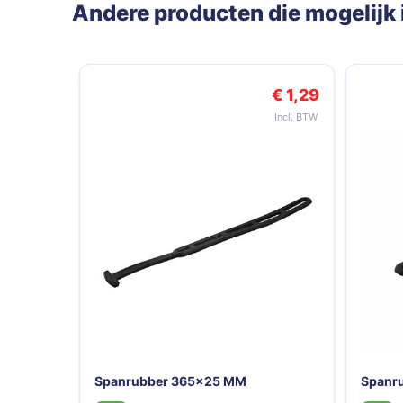
Andere producten die mogelijk i
Navigeren door de elementen van de carrousel is mogelij
Druk om carrousel over te slaan
€ 1,29
Spanrubber 365x25 MM
Spanr