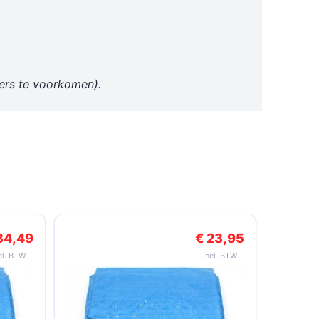
bers te voorkomen).
arrouselnavigatie gaan met de overslaan links.
23,95
€ 0,39