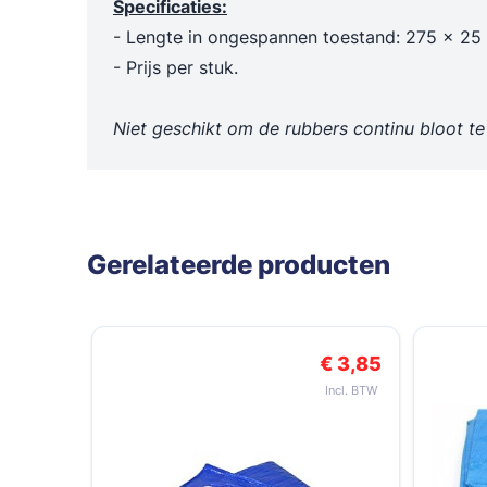
Specificaties:
Trechters en maatbekers
Poetslappe
- Lengte in ongespannen toestand: 275 × 25
Dieselpompen & membraanpompen
- Prijs per stuk.
Blusmiddelen
Niet geschikt om de rubbers continu bloot te
Gerelateerde producten
Navigeren door de elementen van de carrousel is mogelij
Druk om carrousel over te slaan
Druk op om naar carrouselnavigatie te gaan
€ 3,85
€ 6,95