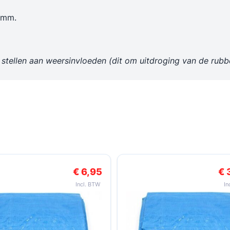
n
 mm.
 stellen aan weersinvloeden (dit om uitdroging van de rub
k met de tabtoets. U kunt de carrousel overslaan of direct naar de c
€ 34,49
€ 