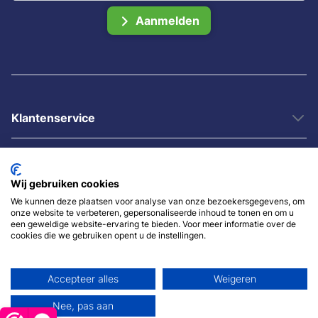
Aanmelden
Klantenservice
Informatie
Wij gebruiken cookies
Categorieën
We kunnen deze plaatsen voor analyse van onze bezoekersgegevens, om
onze website te verbeteren, gepersonaliseerde inhoud te tonen en om u
een geweldige website-ervaring te bieden. Voor meer informatie over de
cookies die we gebruiken opent u de instellingen.
Accepteer alles
Weigeren
Nee, pas aan
© 2007 - 2026 - Sybshop.nl