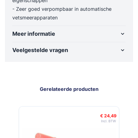
eigenschappen
- Zeer goed verpompbaar in automatische
vetsmeerapparaten
Meer informatie
Veelgestelde vragen
Gerelateerde producten
Navigeren door de elementen van de carrousel is mogelijk met de t
Druk om carrousel over te slaan
Druk op om naar carrouselnavigatie te gaan
€ 24,49