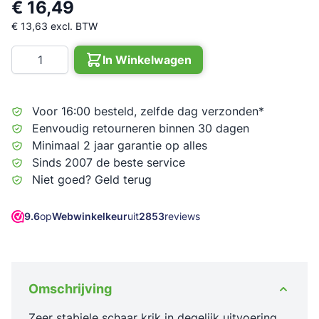
€ 16,49
€ 13,63
excl. BTW
Aantal
In Winkelwagen
Voor 16:00 besteld, zelfde dag verzonden*
Eenvoudig retourneren binnen 30 dagen
Minimaal 2 jaar garantie op alles
Sinds 2007 de beste service
Niet goed? Geld terug
9.6
op
Webwinkelkeur
uit
2853
reviews
Omschrijving
Zeer stabiele schaar krik in degelijk uitvoering.