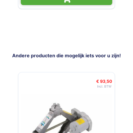
Andere producten die mogelijk iets voor u zijn!
Navigeren door de elementen van de carrousel is mogelijk met de t
Druk om carrousel over te slaan
€ 93,50