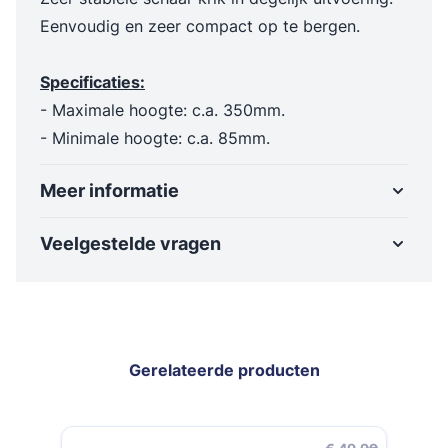
Eenvoudig en zeer compact op te bergen.
Specificaties:
- Maximale hoogte: c.a. 350mm.
- Minimale hoogte: c.a. 85mm.
Meer informatie
Veelgestelde vragen
Gerelateerde producten
Navigeren door de elementen van de carrousel is mogelijk met de t
Druk om carrousel over te slaan
Druk op om naar carrouselnavigatie te gaan